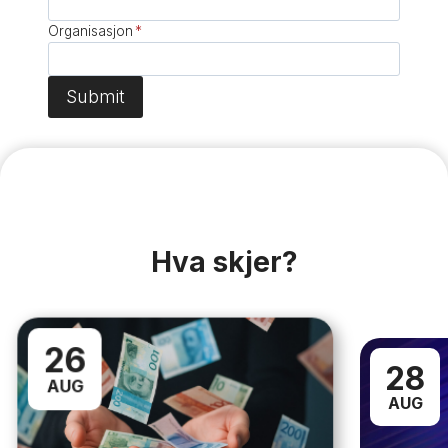
Organisasjon
*
Submit
Hva skjer?
26
28
AUG
AUG