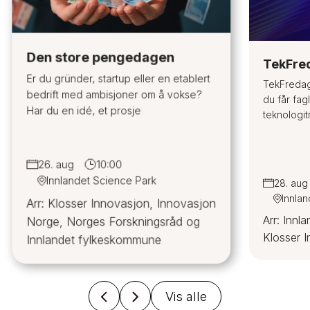
Den store pengedagen
TekFre
Er du gründer, startup eller en etablert
TekFredag
bedrift med ambisjoner om å vokse?
du får fagl
Har du en idé, et prosje
teknologit
26. aug
10:00
Innlandet Science Park
28. aug
Innla
Arr: Klosser Innovasjon, Innovasjon
Arr: Innl
Norge, Norges Forskningsråd og
Klosser 
Innlandet fylkeskommune
Vis alle