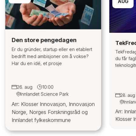
AUG
Den store pengedagen
TekFre
Er du gründer, startup eller en etablert
TekFredag
bedrift med ambisjoner om å vokse?
du får fagl
Har du en idé, et prosje
teknologit
26. aug
10:00
Innlandet Science Park
28. aug
Innla
Arr: Klosser Innovasjon, Innovasjon
Arr: Innl
Norge, Norges Forskningsråd og
Klosser 
Innlandet fylkeskommune