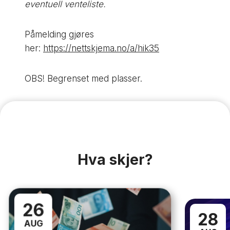
eventuell venteliste.
Påmelding gjøres
her:
https://nettskjema.no/a/hik35
OBS! Begrenset med plasser.
Hva skjer?
26
28
AUG