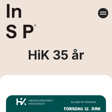
Skip
to
content
HiK 35 år