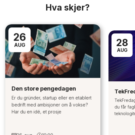
Hva skjer?
26
28
AUG
AUG
Den store pengedagen
TekFre
Er du gründer, startup eller en etablert
TekFredag
bedrift med ambisjoner om å vokse?
du får fagl
Har du en idé, et prosje
teknologit