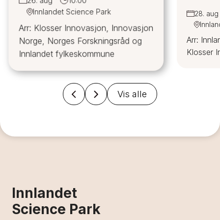
26. aug
10:00
Innlandet Science Park
28. aug
Innla
Arr: Klosser Innovasjon, Innovasjon
Arr: Innl
Norge, Norges Forskningsråd og
Klosser 
Innlandet fylkeskommune
Vis alle
Innlandet
Science Park