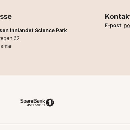
sse
Kontak
E-post
:
po
lsen Innlandet Science Park
vegen 62
Hamar