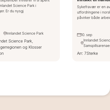
september inviterer vi til åpent
nnlandet Science Park i
Sykefravær er en av
er. Er du nysgj
utfordringene i nors
påvirker både arbeid
Innlandet Science Park
10. sep
Innlandet Scien
andet Science Park,
Samspillsarena
gerregionen og Klosser
on
Arr: 7Sterke