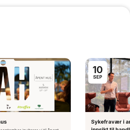
10
SEP
hus
Sykefravær i ar
innsikt til hand