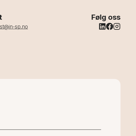
t
Følg oss
st@in-sp.no