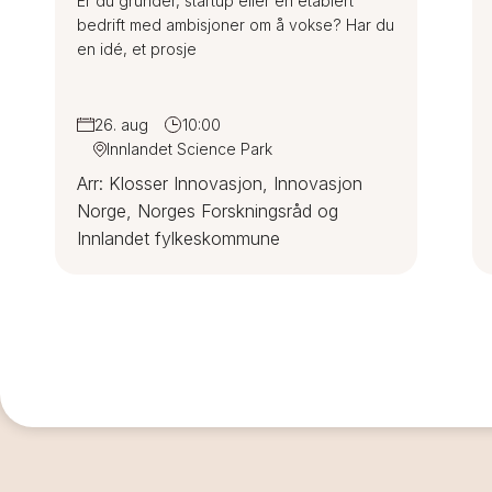
Er du gründer, startup eller en etablert
bedrift med ambisjoner om å vokse? Har du
en idé, et prosje
26. aug
10:00
Innlandet Science Park
Arr: Klosser Innovasjon, Innovasjon
Norge, Norges Forskningsråd og
Innlandet fylkeskommune